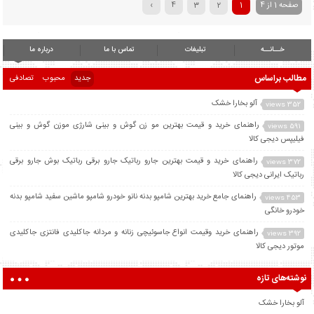
صفحه 1 از 4
1
2
3
4
›
خــانــه
تبلیغات
تماس با ما
درباره ما
مطالب براساس
جدید
محبوب
تصادفی
آلو بخارا خشک
352 views
راهنمای خرید و قیمت بهترین مو زن گوش و بینی شارژی موزن گوش و بینی
591 views
فیلیپس دیجی کالا
راهنمای خرید و قیمت بهترین جارو رباتیک جارو برقی رباتیک بوش جارو برقی
372 views
رباتیک ایرانی دیجی کالا
راهنمای جامع خرید بهترین شامپو بدنه نانو خودرو شامپو ماشین سفید شامپو بدنه
453 views
خودرو خانگی
راهنمای خرید وقیمت انواع جاسوئیچی زنانه و مردانه جاکلیدی فانتزی جاکلیدی
392 views
موتور دیجی کالا
نوشته‌های تازه
آلو بخارا خشک