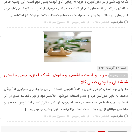
نکات بهداشتی و نیز دکوراسیون و توجه به زیبایی اتاق کودک بسیار مهم است. این وسیله ظاهر
منظم‌تری در کمد و قفسه‌های اتاق کودک ایجاد می‌کند. علاوه‌برآن از آویز لباس کودک می‌توان برای
لباس‌های زیر و بالا، زیرشلواری‌ها، جوراب‌ها، کلاه‌ها، چکمه‌ها، و پتوهای کودک نیز استفاده […]
نظر دهید.
انتشار یافته : 0
در انتظار بررسی : 5
مجموع نظرات : 5
شنبه 26 آگوست 2023
خرید و قیمت جاشمعی و جاعودی شیک فانتزی چوبی جاعودی
2,361 views
شیشه ای جاعودی دیجی کالا
جاعودی و جاشمعی دو ابزار تزیینی و کاملاً کاربردی هستند. از این وسیله برای جلوگیری از آلودگی
محیط به دلیل سوزاندن عود و شمع استفاده می‌شود. خاکستر عود و نیز باقیمانده شمع در اثر
آب‌شدن، چهره نامطلوبی به محیط می‌دهد که زدودن آنها کمی دشوار است. اما با وجود جاعودی و
جاشمعی خیالتان از این بابت راحت است. چنانچه قصد تهیه و خرید جاعودی و […]
نظر دهید.
انتشار یافته : 0
در انتظار بررسی : 5
مجموع نظرات : 5