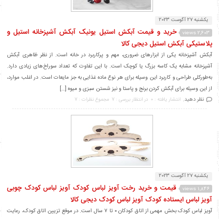
یکشنبه 27 آگوست 2023
خرید و قیمت آبکش استیل یونیک آبکش آشپزخانه استیل و
2,603 views
پلاستیکی آبکش استیل دیجی کالا
آبکش آشپزخانه یکی از ابزارهای ضروری، مهم و پرکاربرد در خانه است. از نظر ظاهری آبکش
آشپزخانه مشابه یک کاسه بزرگ یا کوچک است. با این تفاوت که تعداد سوراخ‌های زیادی دارد.
به‌طورکلی طراحی و کاربرد این وسیله برای هر نوع ماده غذایی به جز مایعات است. در اغلب موارد،
از این وسیله برای آبکش کردن برنج و پاستا و نیز شستن سبزی و میوه […]
نظر دهید.
انتشار یافته : 0
در انتظار بررسی : 7
مجموع نظرات : 7
یکشنبه 27 آگوست 2023
قیمت و خرید رخت آویز لباس کودک آویز لباس کودک چوبی
1,846 views
آویز لباس ایستاده کودک آویز لباس کودک دیجی کالا
آویز لباس کودک بخش مهمی از اتاق کودکان ۰ تا ۷ سال است. در موقع تزیین اتاق کودک، رعایت