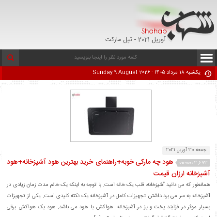
آوریل 2021 - تپل مارکت
یکشنبه ۱۸ مرداد ۱۴۰۵ - Sunday 9 August 2026
جمعه 30 آوریل 2021
هود چه مارکی خوبه+راهنمای خرید بهترین هود آشپزخانه+هود
3,673 views
آشپزخانه ارزان قیمت
همانطور که می دانید آشپزخانه، قلب یک خانه است. با توجه به اینکه یک خانم مدت زمان زیادی در
آشپزخانه به سر می برد داشتن تجهیزات کامل در آشپزخانه یک نکته کلیدی است. یکی از تجهیزات
بسیار موثر در فزایند پخت و پز در آشپزخانه هواکش یا هود می باشد. هود یک هواکش برقی