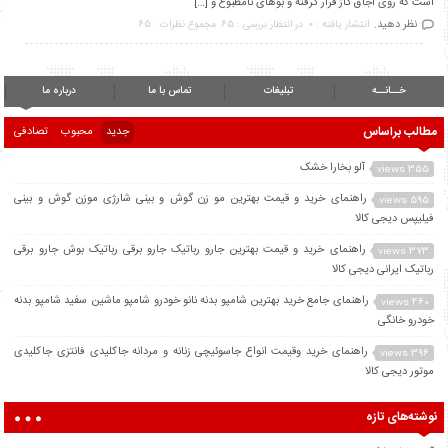
است که روی اجاق گاز قرار گرفته و بوهای نامطبوع و […]
نظر دهید.
انتشار یافته : 0
در انتظار بررسی : 65
مجموع نظرات : 65
خــانــه
تبلیغات
تماس با ما
درباره ما
مطالب براساس
جدید
محبوب
تصادفی
آلو بخارا خشک
355 views
راهنمای خرید و قیمت بهترین مو زن گوش و بینی شارژی موزن گوش و بینی
595 views
فیلیپس دیجی کالا
راهنمای خرید و قیمت بهترین جارو رباتیک جارو برقی رباتیک بوش جارو برقی
373 views
رباتیک ایرانی دیجی کالا
راهنمای جامع خرید بهترین شامپو بدنه نانو خودرو شامپو ماشین سفید شامپو بدنه
460 views
خودرو خانگی
راهنمای خرید وقیمت انواع جاسوئیچی زنانه و مردانه جاکلیدی فانتزی جاکلیدی
396 views
موتور دیجی کالا
نوشته‌های تازه