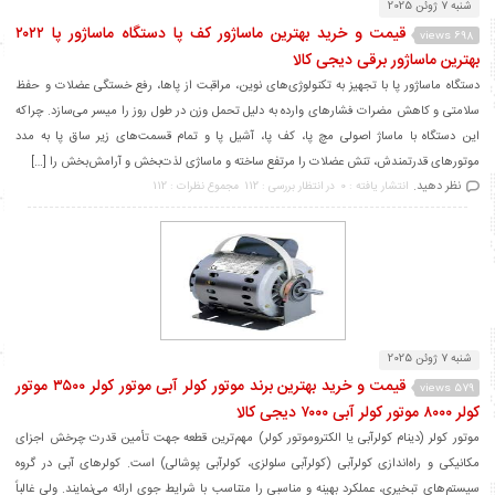
شنبه 7 ژوئن 2025
قیمت و خرید بهترین ماساژور کف پا دستگاه ماساژور پا ۲۰۲۲
698 views
بهترین ماساژور برقی دیجی کالا
دستگاه ماساژور پا با تجهیز به تکنولوژی‌های نوین، مراقبت از پاها، رفع خستگی عضلات و حفظ
سلامتی و کاهش مضرات فشارهای وارده به دلیل تحمل وزن در طول روز را میسر می‌سازد. چراکه
این دستگاه با ماساژ اصولی مچ پا، کف پا، آشیل پا و تمام قسمت‌های زیر ساق پا به مدد
موتورهای قدرتمندش، تنش عضلات را مرتفع ساخته و ماساژی لذت‌بخش و آرامش‌بخش را […]
نظر دهید.
انتشار یافته : 0
در انتظار بررسی : 112
مجموع نظرات : 112
شنبه 7 ژوئن 2025
قیمت و خرید بهترین برند موتور کولر آبی موتور کولر ۳۵۰۰ موتور
579 views
کولر ۸۰۰۰ موتور کولر آبی ۷۰۰۰ دیجی کالا
موتور کولر (دینام کولرآبی یا الکتروموتور کولر) مهم‌ترین قطعه جهت تأمین قدرت چرخش اجزای
مکانیکی و راه‌اندازی کولرآبی (کولرآبی سلولزی، کولرآبی پوشالی) است. کولرهای آبی در گروه
سیستم‌های تبخیری، عملکرد بهینه و مناسبی را متناسب با شرایط جوی ارائه می‌نمایند. ولی غالباً