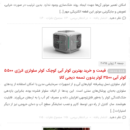
امکان تعمیر موتور آن‌ها جهت ایجاد روند خنک‌سازی وجود ندارد. بدین ترتیب در صورت خرابی،
تعویض و جایگزینی موتور این قطعه الکتریکی مهم […]
نظر دهید.
انتشار یافته : 0
در انتظار بررسی : 116
مجموع نظرات : 116
جمعه 6 ژوئن 2025
قیمت و خرید بهترین کولر آبی کوچک کولر سلولزی انرژی ۵۵۰۰
585 views
کولر آبی ۳۵۰۰ کولر بدون تسمه دیجی کالا
کولر سلولزی نسل پیشرفته کولرهای آبی و از تجهیزات سرمایشی مدرن با امکان استفاده از پدهای
سلولزی به‌جای پوشال‌های سنتی است. این پدها از الیاف سلولز فشرده بوده، بنابراین بازدهی
خنک‌کنندگی کولر را به‌طور قابل‌توجهی افزایش داده و مصرف کم آب را به ارمغان می‌آورند. قابلیت
هوشمند ساز، کنترل از راه دور توسط کاربر و نصب نمایشگر سطح آب و دمای خروجی نیز از دیگر
امتیازات […]
نظر دهید.
انتشار یافته : 0
در انتظار بررسی : 115
مجموع نظرات : 115