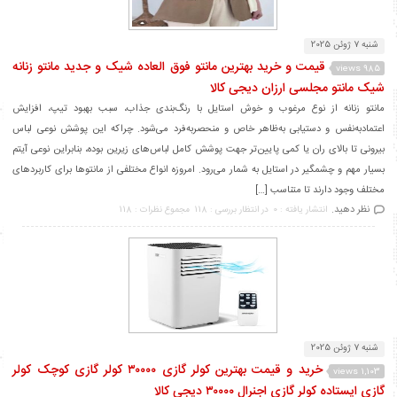
شنبه 7 ژوئن 2025
قیمت و خرید بهترین مانتو فوق العاده شیک و جدید مانتو زنانه
985 views
شیک مانتو مجلسی ارزان دیجی کالا
مانتو زنانه از نوع مرغوب و خوش استایل با رنگ‌بندی جذاب، سبب بهبود تیپ، افزایش
اعتمادبه‌نفس و دستیابی به‌ظاهر خاص و منحصربه‌فرد می‌شود. چراکه این پوشش نوعی لباس
بیرونی تا بالای ران یا کمی پایین‌تر جهت پوشش کامل لباس‌های زیرین بوده، بنابراین نوعی آیتم
بسیار مهم و چشمگیر در استایل به شمار می‌رود. امروزه انواع مختلفی از مانتوها برای کاربردهای
مختلف وجود دارند تا متناسب […]
نظر دهید.
انتشار یافته : 0
در انتظار بررسی : 118
مجموع نظرات : 118
شنبه 7 ژوئن 2025
خرید و قیمت بهترین کولر گازی ۳۰۰۰۰ کولر گازی کوچک کولر
1,103 views
گازی ایستاده کولر گازی اجنرال ۳۰۰۰۰ دیجی کالا