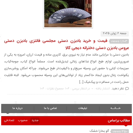
جمعه 6 ژوئن 2025
قیمت و خرید بادبزن دستی مجلسی فانتزی بادبزن دستی
1,703 views
عروس بادبزن دستی دخترانه دیجی کالا
بادبزن دستی با مزایایی مانند عدم نیاز به نیروی برق، کاربری ساده و قیمت ارزان، امروزه به یکی از
ضروری‌ترین لوازم طبخ انواع غذاهای زغالی تبدیل‌شده است. مسلماً انواع کباب، جوجه‌کباب،
سبزیجات کبابی با حضور این وسیله سریع‌تر و باکیفیت‌تر طبخ می‌شوند. چراکه امکان روشن‌سازی
یکنواخت زغال بدون ایجاد خاکستر زیاد از توانایی‌های این وسیله محسوب می‌شود. البته قابلیت
حمل راحت در مسافرت و پیک‌نیک […]
نظر دهید.
انتشار یافته : 0
در انتظار بررسی : 106
مجموع نظرات : 106
خــانــه
تبلیغات
تماس با ما
درباره ما
مطالب براساس
جدید
محبوب
تصادفی
آلو بخارا خشک
350 views