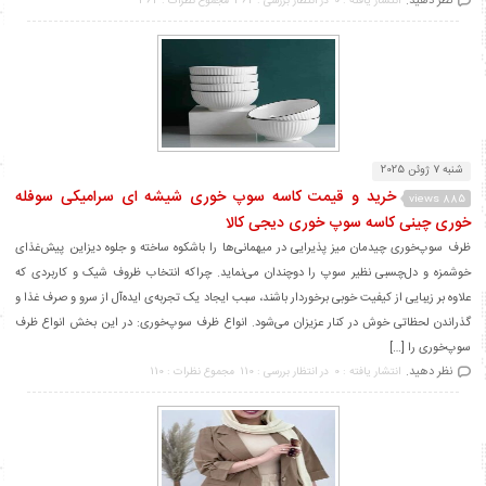
نظر دهید.
انتشار یافته : 0
در انتظار بررسی : 362
مجموع نظرات : 362
شنبه 7 ژوئن 2025
خرید و قیمت کاسه سوپ خوری شیشه ای سرامیکی سوفله
885 views
خوری چینی کاسه سوپ خوری دیجی کالا
ظرف سوپ‌خوری چیدمان میز پذیرایی در میهمانی‌ها را باشکوه ساخته و جلوه دیزاین پیش‌غذای
خوشمزه و دل‌چسبی نظیر سوپ را دوچندان می‌نماید. چراکه انتخاب ظروف شیک و کاربردی که
علاوه بر زیبایی از کیفیت خوبی برخوردار باشند، سبب ایجاد یک تجربه‌ی ایده‌آل از سرو و صرف غذا و
گذراندن لحظاتی خوش در کنار عزیزان می‌شود. انواع ظرف سوپ‌خوری: در این بخش انواع ظرف
سوپ‌خوری را […]
نظر دهید.
انتشار یافته : 0
در انتظار بررسی : 110
مجموع نظرات : 110