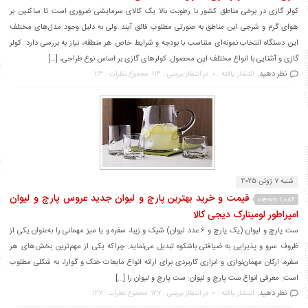
کولر گازی در برخی مناطق کشور با رطوبت بالا یک کالای سرمایشی ضروری است تا ساکنین بر
هوای گرم و شرجی این مناطق به صورتی مطلوب فائق آیند. ولی به دلیل وجود مدل‌های مختلف
این دستگاه انتخاب نمونه‌ای متناسب با بودجه و شرایط خاص هر منطقه، نیاز به بررسی دارد. کولر
گازی و آشنایی با انواع مختلف این محصول: کولرهای گازی بر اساس نوع طراحی، […]
نظر دهید.
انتشار یافته : 0
در انتظار بررسی : 114
مجموع نظرات : 114
شنبه 7 ژوئن 2025
قیمت و خرید بهترین پارچ و لیوان جدید عروس پارچ و لیوان
1,082 views
امپراطور لومینارک دیجی کالا
ست پارچ و لیوان (یک پارچ و ۶ عدد لیوان) شیک و زیبا، سفره و یا میز مهمانی را به‌عنوان یکی از
ظروف سرو و پذیرایی به ضیافتی باشکوه تبدیل می‌نماید. چراکه یکی از مهم‌ترین بخش‌های هر
سفره، ارکان مهمان‌نوازی و ابزاری کاربردی برای ارائه انواع مایعات خنک و گوارا، به شکلی مطلوب
است. معرفی انواع ست پارچ و لیوان: ست پارچ و لیوان را […]
نظر دهید.
انتشار یافته : 0
در انتظار بررسی : 127
مجموع نظرات : 127