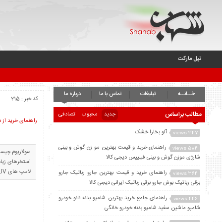
تپل مارکت
خــانــه
تبلیغات
تماس با ما
درباره ما
کد خبر : 215
مطالب براساس
جدید
محبوب
تصادفی
راهنمای خرید از د
آلو بخارا خشک
347 views
راهنمای خرید و قیمت بهترین مو زن گوش و بینی
584 views
سولاریوم چیست
شارژی موزن گوش و بینی فیلیپس دیجی کالا
استخرهای زیاد
لامپ های UV تعبیه […]
راهنمای خرید و قیمت بهترین جارو رباتیک جارو
364 views
برقی رباتیک بوش جارو برقی رباتیک ایرانی دیجی کالا
راهنمای جامع خرید بهترین شامپو بدنه نانو خودرو
446 views
شامپو ماشین سفید شامپو بدنه خودرو خانگی