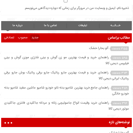
ذخیره نام، ایمیل و وبسایت من در مرورگر برای زمانی که دوباره دیدگاهی می‌نویسم.
خــانــه
تبلیغات
تماس با ما
درباره ما
مطالب براساس
جدید
محبوب
تصادفی
آلو بخارا خشک
355 views
راهنمای خرید و قیمت بهترین مو زن گوش و بینی شارژی موزن گوش و بینی
595 views
فیلیپس دیجی کالا
راهنمای خرید و قیمت بهترین جارو رباتیک جارو برقی رباتیک بوش جارو برقی
373 views
رباتیک ایرانی دیجی کالا
راهنمای جامع خرید بهترین شامپو بدنه نانو خودرو شامپو ماشین سفید شامپو بدنه
459 views
خودرو خانگی
راهنمای خرید وقیمت انواع جاسوئیچی زنانه و مردانه جاکلیدی فانتزی جاکلیدی
396 views
موتور دیجی کالا
نوشته‌های تازه
آلو بخارا خشک