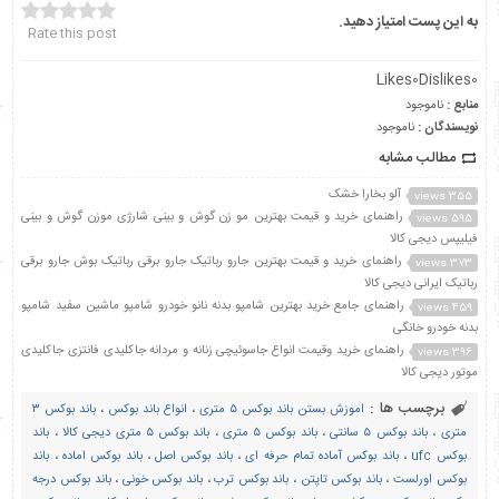
به این پست امتیاز دهید.
Rate this post
Likes
0
Dislikes
0
منابع :
ناموجود
نویسندگان :
ناموجود
مطالب مشابه
آلو بخارا خشک
355 views
راهنمای خرید و قیمت بهترین مو زن گوش و بینی شارژی موزن گوش و بینی
595 views
فیلیپس دیجی کالا
راهنمای خرید و قیمت بهترین جارو رباتیک جارو برقی رباتیک بوش جارو برقی
373 views
رباتیک ایرانی دیجی کالا
راهنمای جامع خرید بهترین شامپو بدنه نانو خودرو شامپو ماشین سفید شامپو
459 views
بدنه خودرو خانگی
راهنمای خرید وقیمت انواع جاسوئیچی زنانه و مردانه جاکلیدی فانتزی جاکلیدی
396 views
موتور دیجی کالا
برچسب ها :
اموزش بستن باند بوکس ۵ متری
،
انواع باند بوکس
،
باند بوکس ۳
متری
،
باند بوکس ۵ سانتی
،
باند بوکس ۵ متری
،
باند بوکس ۵ متری دیجی کالا
،
باند
بوکس ufc
،
باند بوکس آماده تمام حرفه ای
،
باند بوکس اصل
،
باند بوکس اماده
،
باند
بوکس اورلست
،
باند بوکس تاپتن
،
باند بوکس ترب
،
باند بوکس خونی
،
باند بوکس درجه