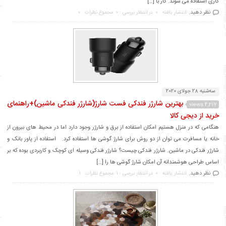
کاری استفاده می شوند. کار با […]
نظر دهید.
انتشار یافته : 0
در انتظار بررسی : 0
مجموع نظرات : 0
سه‌شنبه 28 جولای 2020
بهترین شارژر فندکی فست شارژ(شارژر فندکی ماشین)+راهنمای
4,217 views
خرید از دیجی کالا
هنگامی که در منزل هستیم امکان استفاده از برق و شارژر وجود دارد اما در محیط های بیرون از
خانه یا مسافرت می توان از دو روش برای شارژ گوشی ها استفاده کرد. استفاده از پاور بانک و
شارژر فندکی در ماشین. شارژر فندکی چیست؟ شارژر فندکی وسیله ای کوچک و کاربردی بوده که بر
اساس طراحی هوشمندانه آن امکان شارژ گوشی ها را […]
نظر دهید.
انتشار یافته : 0
در انتظار بررسی : 1
مجموع نظرات : 1