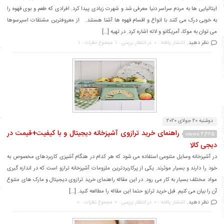
ایتالیایی ها به مردم سراسر دنیا معرفی شد و شهرت زیادی پیدا کرد. افرادی که طعم و بوی قهوه را
به خوبی درک می کنند با انواع و اقسام قهوه ها آشنا هستند. از معروفترین مشتقات اسپرسوها
می توان به موکا، آمریکانو و لاته اشاره کرد. در تهیه […]
نظر دهید.
انتشار یافته : 0
در انتظار بررسی : 1
مجموع نظرات : 1
دوشنبه 20 جولای 2020
راهنمای خرید ترازوی آشپزخانه دیجیتال و با کیفیت+قیمت در
4,465 views
دیجی کالا
در آشپزخانه وسایل متنوعی استفاده می شود که هر کدام در هنگام آشپزی کاربردهای مخصوص به
خود را دارند و بسیار موثرند. یکی از پرکاربردترین ملزومات آشپزخانه ترازو است که در اندازه گیری
مواد مختلف بسیار به کار می رود. در این مقاله راهنمای خرید ترازوی دیجیتال و مارک های متنوع
آن را بیان می کنیم. قبل خرید ترازو حتما این مقاله را مطالعه کنید. […]
نظر دهید.
انتشار یافته : 0
در انتظار بررسی : 0
مجموع نظرات : 0