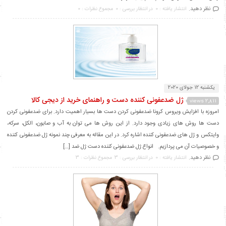
نظر دهید.
انتشار یافته : 0
در انتظار بررسی : 0
مجموع نظرات : 0
یکشنبه 12 جولای 2020
ژل ضدعفونی کننده دست و راهنمای خرید از دیجی کالا
2,811 views
امروزه با افزایش ویروس کرونا ضدعفونی کردن دست ها بسیار اهمیت دارد. برای ضدعفونی کردن
دست ها روش های زیادی وجود دارد. از این روش ها می توان به آب و صابون، الکل، سرکه،
وایتکس و ژل های ضدعفونی کننده اشاره کرد. در این مقاله به معرفی چند نمونه ژل ضدعفونی کننده
و خصوصیات آن می پردازیم. انواع ژل ضدعفونی کننده دست ژل ضد […]
نظر دهید.
انتشار یافته : 0
در انتظار بررسی : 3
مجموع نظرات : 3