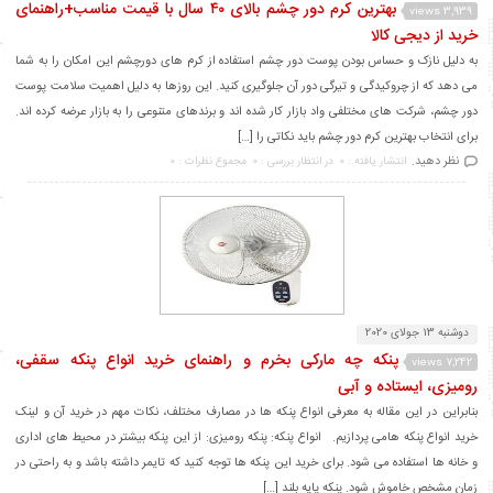
بهترین کرم دور چشم بالای ۴۰ سال با قیمت مناسب+راهنمای
3,939 views
خرید از دیجی کالا
به دلیل نازک و حساس بودن پوست دور چشم استفاده از کرم های دورچشم این امکان را به شما
می دهد که از چروکیدگی و تیرگی دور آن جلوگیری کنید. این روزها به دلیل اهمیت سلامت پوست
دور چشم، شرکت های مختلفی واد بازار کار شده اند و برندهای متنوعی را به بازار عرضه کرده اند.
برای انتخاب بهترین کرم دور چشم باید نکاتی را […]
نظر دهید.
انتشار یافته : 0
در انتظار بررسی : 0
مجموع نظرات : 0
دوشنبه 13 جولای 2020
پنکه چه مارکی بخرم و راهنمای خرید انواع پنکه سقفی،
7,242 views
رومیزی، ایستاده و آبی
بنابراین در این مقاله به معرفی انواع پنکه ها در مصارف مختلف، نکات مهم در خرید آن و لینک
خرید انواع پنکه هامی پردازیم. انواع پنکه: پنکه رومیزی: از این پنکه بیشتر در محیط های اداری
و خانه ها استفاده می شود. برای خرید این پنکه ها توجه کنید که تایمر داشته باشد و به راحتی در
زمان مشخص خاموش شود. پنکه پایه بلند […]