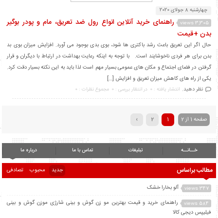
چهارشنبه 8 جولای 2020
راهنمای خرید آنلاین انواع رول ضد تعریق، مام و پودر بوگیر
3,305 views
بدن +قیمت
حال اگر این تعریق باعث رشد باکتری ها شود، بوی بدی بوجود می آورد. افزایش میزان بوی بد
بدن برای هر فردی ناخوشایند است. با توجه به اینکه رعایت بهداشت در ارتباط با دیگران و قرار
گرفتن در فضای اجتماع و مکان های عمومی بسیار مهم است لذا باید به این نکته بسیار دقت کرد.
یکی از راه های کاهش میزان تعریق و افزایش […]
نظر دهید.
انتشار یافته : 0
در انتظار بررسی : 0
مجموع نظرات : 0
صفحه 1 از 2
1
2
›
خــانــه
تبلیغات
تماس با ما
درباره ما
مطالب براساس
جدید
محبوب
تصادفی
آلو بخارا خشک
347 views
راهنمای خرید و قیمت بهترین مو زن گوش و بینی شارژی موزن گوش و بینی
584 views
فیلیپس دیجی کالا