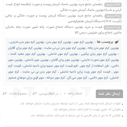
راهنمای جامع خرید بهترین ماسک آبرسان پوست و صورت (مقایسه انواع شیت،
332 views
کرمی و شب)+بهترین ماسک آبرسان صورت خانگی
راهنمای جامع خرید بهترین دستگاه آبرسان پوست و صورت خانگی و سالنی
351 views
(آپدیت ۱۴۰۴)+دستگاه آبرسان هایفرکوئنسی
قیمت و خرید بهترین دستگاه اصلاح صورت زنانه شیور صورت زنانه ماتیکی
385 views
ماشین اصلاح براون فیلیپس دیجی کالا
برچسب ها :
بهترین کرم موبر
،
بهترین کرم موبر بدن
،
بهترین کرم موبر بدن خارجی
،
بهترین کرم موبر بدن زنانه
،
بهترین کرم موبر بدن نی نی سایت
،
بهترین کرم موبر برای آقایان
،
بهترین کرم موبر برای بیکینی
،
بهترین کرم موبر تناسلی
،
بهترین کرم موبر سفید کننده
،
بهترین کرم موبر صورت خارجی
،
بهترین موبر برای آقایان
،
بهترین موبر تناسلی
،
بهترین موبر
دائمی
،
طرز استفاده از کرم موبر
،
قیم قیمت کرم موبر سینره برای ناحیه تناسلی
،
قیمت کرم
موبر
،
قیمت کرم موبر ویت برای ناحیه تناسلی
،
کرم موبر بدن نی نی سایت
،
کرم موبر
تناسلی
،
کرم موبر دائمی
،
کرم موبر سی گل
،
کرم موبر مردانه
،
موبر قوی برای موهای ضخیم
ارسال نظر شما
انتشار یافته : 0
در انتظار بررسی : 54
مجموع نظرات : 54
نظرات ارسال شده توسط شما، پس از تایید توسط مدیران سایت منتشر خواهد شد.
نظراتی که حاوی تهمت یا افترا باشد منتشر نخواهد شد.
نظراتی که به غیر از زبان فارسی یا غیر مرتبط با خبر باشد منتشر نخواهد شد.