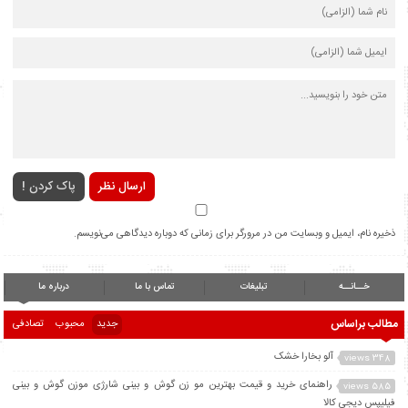
ارسال نظر
پاک کردن !
ذخیره نام، ایمیل و وبسایت من در مرورگر برای زمانی که دوباره دیدگاهی می‌نویسم.
خــانــه
تبلیغات
تماس با ما
درباره ما
مطالب براساس
جدید
محبوب
تصادفی
آلو بخارا خشک
348 views
راهنمای خرید و قیمت بهترین مو زن گوش و بینی شارژی موزن گوش و بینی
585 views
فیلیپس دیجی کالا