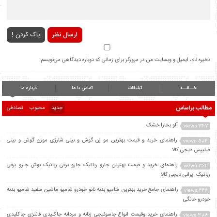
ارسال نظر
پاک کردن !
ذخیره نام، ایمیل و وبسایت من در مرورگر برای زمانی که دوباره دیدگاهی می‌نویسم.
خــانــه
تبلیغات
تماس با ما
درباره ما
مطالب براساس
جدید
محبوب
تصادفی
آلو بخارا خشک
347 views
راهنمای خرید و قیمت بهترین مو زن گوش و بینی شارژی موزن گوش و بینی
584 views
فیلیپس دیجی کالا
راهنمای خرید و قیمت بهترین جارو رباتیک جارو برقی رباتیک بوش جارو برقی
364 views
رباتیک ایرانی دیجی کالا
راهنمای جامع خرید بهترین شامپو بدنه نانو خودرو شامپو ماشین سفید شامپو بدنه
446 views
خودرو خانگی
راهنمای خرید وقیمت انواع جاسوئیچی زنانه و مردانه جاکلیدی فانتزی جاکلیدی
386 views