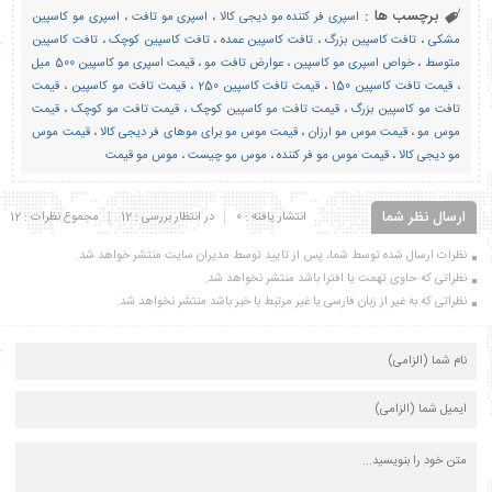
برچسب ها :
اسپری فر کننده مو دیجی کالا
،
اسپری مو تافت
،
اسپری مو کاسپین
مشکی
،
تافت کاسپین بزرگ
،
تافت کاسپین عمده
،
تافت کاسپین کوچک
،
تافت کاسپین
متوسط
،
خواص اسپری مو کاسپین
،
عوارض تافت مو
،
قیمت اسپری مو کاسپین 500 میل
،
قیمت تافت کاسپین 150
،
قیمت تافت کاسپین 250
،
قیمت تافت مو کاسپین
،
قیمت
تافت مو کاسپین بزرگ
،
قیمت تافت مو کاسپین کوچک
،
قیمت تافت مو کوچک
،
قیمت
موس مو
،
قیمت موس مو ارزان
،
قیمت موس مو برای موهای فر دیجی کالا
،
قیمت موس
مو دیجی کالا
،
قیمت موس مو فر کننده
،
موس مو چیست
،
موس مو قیمت
ارسال نظر شما
انتشار یافته : 0
در انتظار بررسی : 12
مجموع نظرات : 12
نظرات ارسال شده توسط شما، پس از تایید توسط مدیران سایت منتشر خواهد شد.
نظراتی که حاوی تهمت یا افترا باشد منتشر نخواهد شد.
نظراتی که به غیر از زبان فارسی یا غیر مرتبط با خبر باشد منتشر نخواهد شد.