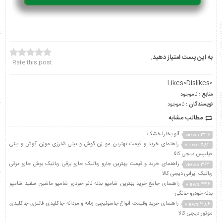
به این پست امتیاز دهید.
Rate this post
Likes
0
Dislikes
0
منابع :
ناموجود
نویسندگان :
ناموجود
مطالب مشابه
آلو بخارا خشک
347 views
راهنمای خرید و قیمت بهترین مو زن گوش و بینی شارژی موزن گوش و بینی
584 views
فیلیپس دیجی کالا
راهنمای خرید و قیمت بهترین جارو رباتیک جارو برقی رباتیک بوش جارو برقی
364 views
رباتیک ایرانی دیجی کالا
راهنمای جامع خرید بهترین شامپو بدنه نانو خودرو شامپو ماشین سفید شامپو
446 views
بدنه خودرو خانگی
راهنمای خرید وقیمت انواع جاسوئیچی زنانه و مردانه جاکلیدی فانتزی جاکلیدی
386 views
موتور دیجی کالا