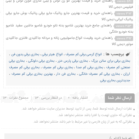
راهنمای خرید و قیمت بهترین مو زن گوش و بینی شارژی موزن گوش و بینی
591 views
فیلیپس دیجی کالا
راهنمای خرید و قیمت بهترین جارو رباتیک جارو برقی رباتیک بوش جارو برقی
372 views
رباتیک ایرانی دیجی کالا
راهنمای جامع خرید بهترین شامپو بدنه نانو خودرو شامپو ماشین سفید شامپو
453 views
بدنه خودرو خانگی
راهنمای خرید وقیمت انواع جاسوئیچی زنانه و مردانه جاکلیدی فانتزی جاکلیدی
392 views
موتور دیجی کالا
برچسب ها :
انواع کرسی برقی کم مصرف
،
انواع هیتر برقی
،
بخاری برقی بدون فن
،
بخاری برقی برای سالن بزرگ
،
بخاری برقی پارس خزر
،
بخاری برقی دلونگی
،
بخاری برقی
صنعتی کم مصرف
،
بخاری برقی کم صدا
،
بخاری برقی کم مصرف
،
بخاری برقی کم مصرف
ارزان
،
بخاری برقی کم مصرف خانگی
،
بخاری فن دار
،
بهترین بخاری برقی کم مصرف
،
جدیدترین بخاری برقی
ارسال نظر شما
انتشار یافته : 0
در انتظار بررسی : 13
مجموع نظرات : 13
نظرات ارسال شده توسط شما، پس از تایید توسط مدیران سایت منتشر خواهد شد.
نظراتی که حاوی تهمت یا افترا باشد منتشر نخواهد شد.
نظراتی که به غیر از زبان فارسی یا غیر مرتبط با خبر باشد منتشر نخواهد شد.