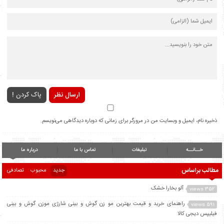
ارسال نظر
پاک کردن !
ذخیره نام، ایمیل و وبسایت من در مرورگر برای زمانی که دوباره دیدگاهی می‌نویسم.
خــانــه
تبلیغات
تماس با ما
درباره ما
مطالب براساس
جدید
محبوب
تصادفی
آلو بخارا خشک
352 views
راهنمای خرید و قیمت بهترین مو زن گوش و بینی شارژی موزن گوش و بینی
591 views
فیلیپس دیجی کالا