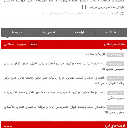
معیارهای انتخاب و نکات کاربردی آشنا می‌شویم. ۱. چرا تجهیزات راحتی مهم‌اند؟ نشستن
طولانی‌مدت در خودرو می‌تواند […]
نظر دهید.
انتشار یافته : 0
در انتظار بررسی : 12
مجموع نظرات : 12
خــانــه
تبلیغات
تماس با ما
درباره ما
مطالب براساس
جدید
محبوب
تصادفی
آلو بخارا خشک
350 views
راهنمای خرید و قیمت بهترین مو زن گوش و بینی شارژی موزن گوش و بینی
587 views
فیلیپس دیجی کالا
راهنمای خرید و قیمت بهترین جارو رباتیک جارو برقی رباتیک بوش جارو برقی
369 views
رباتیک ایرانی دیجی کالا
راهنمای جامع خرید بهترین شامپو بدنه نانو خودرو شامپو ماشین سفید شامپو بدنه
449 views
خودرو خانگی
راهنمای خرید وقیمت انواع جاسوئیچی زنانه و مردانه جاکلیدی فانتزی جاکلیدی
389 views
موتور دیجی کالا
نوشته‌های تازه