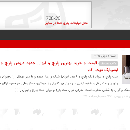
شنبه 7 ژوئن 2025
قیمت و خرید بهترین پارچ و لیوان جدید عروس پارچ و لی
1,077 views
لومینارک دیجی کالا
ست پارچ و لیوان (یک پارچ و ۶ عدد لیوان) شیک و زیبا، سفره و یا میز مهمانی را ب
پذیرایی به ضیافتی باشکوه تبدیل می‌نماید. چراکه یکی از مهم‌ترین بخش‌های هر سفره، ارکان مه
ت خنک و گوارا، به شکلی مطلوب است. معرفی انواع ست پارچ و لیوان: ست پارچ و لیوان را […]
 انتظار بررسی : 127
مجموع نظرات : 127