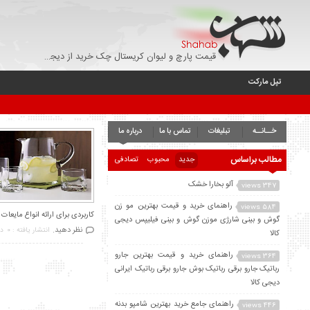
قیمت پارچ و لیوان کریستال چک خرید از دیجی کالا با تخفیف - تپل مارکت
تپل مارکت
خــانــه
تبلیغات
تماس با ما
درباره ما
مطالب براساس
جدید
محبوب
تصادفی
آلو بخارا خشک
347 views
راهنمای خرید و قیمت بهترین مو زن
584 views
کاربردی برای ارائه انواع مایعا
گوش و بینی شارژی موزن گوش و بینی فیلیپس دیجی
نظر دهید.
انتشار یافته : 0
در
کالا
راهنمای خرید و قیمت بهترین جارو
364 views
رباتیک جارو برقی رباتیک بوش جارو برقی رباتیک ایرانی
دیجی کالا
راهنمای جامع خرید بهترین شامپو بدنه
446 views