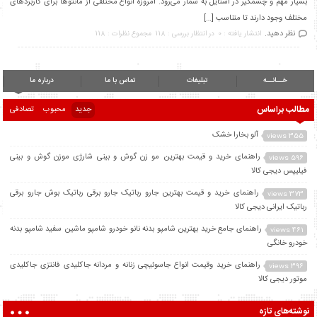
بسیار مهم و چشمگیر در استایل به شمار می‌رود. امروزه انواع مختلفی از مانتوها برای کاربردهای
مختلف وجود دارند تا متناسب […]
نظر دهید.
انتشار یافته : 0
در انتظار بررسی : 118
مجموع نظرات : 118
خــانــه
تبلیغات
تماس با ما
درباره ما
مطالب براساس
جدید
محبوب
تصادفی
آلو بخارا خشک
355 views
راهنمای خرید و قیمت بهترین مو زن گوش و بینی شارژی موزن گوش و بینی
596 views
فیلیپس دیجی کالا
راهنمای خرید و قیمت بهترین جارو رباتیک جارو برقی رباتیک بوش جارو برقی
373 views
رباتیک ایرانی دیجی کالا
راهنمای جامع خرید بهترین شامپو بدنه نانو خودرو شامپو ماشین سفید شامپو بدنه
461 views
خودرو خانگی
راهنمای خرید وقیمت انواع جاسوئیچی زنانه و مردانه جاکلیدی فانتزی جاکلیدی
396 views
موتور دیجی کالا
نوشته‌های تازه