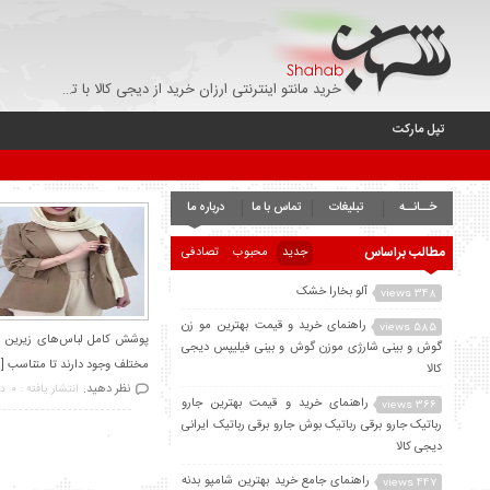
خرید مانتو اینترنتی ارزان خرید از دیجی کالا با تخفیف - تپل مارکت
تپل مارکت
خــانــه
تبلیغات
تماس با ما
درباره ما
مطالب براساس
جدید
محبوب
تصادفی
آلو بخارا خشک
348 views
راهنمای خرید و قیمت بهترین مو زن
585 views
پوشش کامل لباس‌های زیرین بوده
گوش و بینی شارژی موزن گوش و بینی فیلیپس دیجی
مختلف وجود دارند تا متناسب [
کالا
نظر دهید.
انتشار یافته : 0
در
راهنمای خرید و قیمت بهترین جارو
366 views
رباتیک جارو برقی رباتیک بوش جارو برقی رباتیک ایرانی
دیجی کالا
راهنمای جامع خرید بهترین شامپو بدنه
447 views