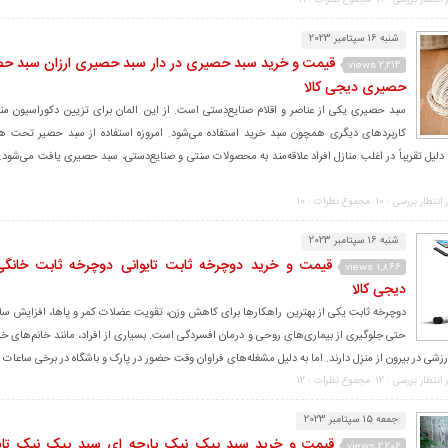
 انتظار بررسی : 11
مجموع نظرات : 11
شنبه 16 سپتامبر 2023
قیمت و خرید سبد حصیری در دار سبد حصیری ارزان سبد حصی
2,214 views
حصیری دیجی کالا
سبد حصیری یکی از عناصر و اقلام صنایع‌دستی است. از این المان برای تزیین دکوراسیون منزل
کاربردهای دیگری همچون سبد خرید استفاده می‌شود. امروزه استفاده از سبد حصیر تحت هر
دلیل تقریباً در اغلب منازل افراد علاقه‌مند به محصولات سنتی و صنایع‌دستی، سبد حصیری یافت می‌شود
 انتظار بررسی : 10
مجموع نظرات : 10
شنبه 16 سپتامبر 2023
قیمت و خرید دوچرخه ثابت تایوانی دوچرخه ثابت خانگی
1,866 views
دیجی کالا
دوچرخه ثابت یکی از بهترین راهکارها برای کاهش وزن، تقویت عضلات کمر و پاها، افزایش س
حتی جلوگیری از بیماری‌های روحی و درمان افسردگی است. بسیاری از افراد، مانند خانم‌های خانه‌
شی در بیرون از منزل دارند. اما به دلیل مشغله‌های فراوان وقت حضور در پارک و باشگاه در برخی ساعات از 
 انتظار بررسی : 12
مجموع نظرات : 12
جمعه 15 سپتامبر 2023
قیمت و خرید سبد پیک نیک پارچه ای سبد پیک نیک تاش
2,206 views