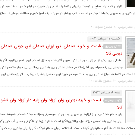
کارایی که دارد، سطح و کیفیت پذیرایی شما را بالا می‌برد. به‌ویژه در ایام خاص مانند عید نور
ر کاربردی و ضروری خواهد بود. در ادامه مطلب بیشتر در مورد ظرف آجیل‌خوری مطالعه بفرمایید. انواع
 انتظار بررسی : 8
مجموع نظرات : 8
یکشنبه 17 سپتامبر 2023
قیمت و خرید صندلی اپن ارزان صندلی اپن چوبی صندلی ب
1,442 views
دیجی کالا
صندلی اپن یکی از اجزای مهم در دکوراسیون آشپزخانه و منزل است. این عنصر پرکاربرد اگر به
جلوه زیبایی به دکوراسیون آشپزخانه می‌دهد. صندلی اپن به دلیل ایجاد زیبایی فوق‌العاده در دکور
ه است. در ادامه به انواع صندلی اپن و نکات مهم در خرید این محصول اشاره می‌کنیم. انواع صندلی اپن از
 انتظار بررسی : 10
مجموع نظرات : 10
شنبه 16 سپتامبر 2023
قیمت و خرید بهترین وان نوزاد وان پایه دار نوزاد وان تاشو
1,017 views
کالا
وان حمام کودک یکی از ابزارهای ضروری و مهم در سیسمونی نوزاد و کودک است. همیشه حمام‌
برای والدین به‌خصوص فرزند اول، چالش‌برانگیز است. خطر غرق‌شدن ناگهانی، دمای آب خیلی گرم
از جملات مشکلات، هنگام حمام‌کردن کودک است. استفاده از وان حمام کودک، کار را برای والدین راحت و 