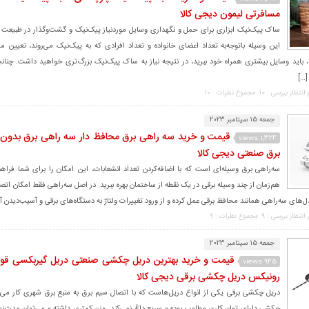
مسافرتی لیمون دیجی کالا
ساک پیک‌نیک ابزاری برای حمل و نگهداری وسایل موردنیاز پیک‌نیک و گشت‌وگذار در طبیعت اس
این وسیله باتوجه‌به تعداد اعضای خانواده و تعداد افرادی که به پیک‌نیک می‌روند، تعیین م
، باید وسایل بیشتری همراه خود ببرید، در نتیجه نیاز به ساک پیک‌نیک بزرگ‌تری خواهید داشت. چن
[…]
 انتظار بررسی : 10
مجموع نظرات : 10
جمعه 15 سپتامبر 2023
قیمت و خرید سه راهی برق محافظ دار سه راهی برق بدون
1,324 views
برق صنعتی دیجی کالا
سه‌راهی برق وسیله‌ای است که با اضافه‌کردن تعداد انشعابات، این امکان را برای شما فراهم
هم‌زمان از چند وسیله برقی در یک نقطه از ساختمان بهره ببرید. در اصل سه‌راهی فقط امکان اتص
مدل‌های سه‌راهی همانند محافظ برقی عمل کرده و از ورود تغییرات ولتاژ به دستگاه‌های برقی و آسیب‌دیدن آ
 انتظار بررسی : 9
مجموع نظرات : 9
جمعه 15 سپتامبر 2023
قیمت و خرید بهترین دریل چکشی صنعتی دریل گیربکسی قو
945 views
رونیکس دریل چکشی برقی دیجی کالا
دریل چکشی برقی یکی از انواع دریل‌هاست که با اتصال سیم برق به منبع برق شهری کار می‌