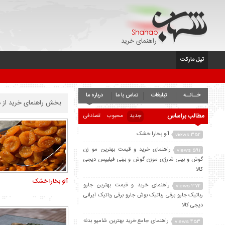
راهنمای خرید
تپل مارکت
خــانــه
تبلیغات
تماس با ما
درباره ما
بخش راهنمای خرید از د
مطالب براساس
جدید
محبوب
تصادفی
آلو بخارا خشک
352 views
راهنمای خرید و قیمت بهترین مو زن
591 views
گوش و بینی شارژی موزن گوش و بینی فیلیپس دیجی
کالا
آلو بخارا خشک
راهنمای خرید و قیمت بهترین جارو
372 views
رباتیک جارو برقی رباتیک بوش جارو برقی رباتیک ایرانی
دیجی کالا
راهنمای جامع خرید بهترین شامپو بدنه
453 views