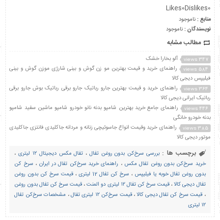
Likes
0
Dislikes
0
منابع :
ناموجود
نویسندگان :
ناموجود
مطالب مشابه
آلو بخارا خشک
347 views
راهنمای خرید و قیمت بهترین مو زن گوش و بینی شارژی موزن گوش و بینی
584 views
فیلیپس دیجی کالا
راهنمای خرید و قیمت بهترین جارو رباتیک جارو برقی رباتیک بوش جارو برقی
364 views
رباتیک ایرانی دیجی کالا
راهنمای جامع خرید بهترین شامپو بدنه نانو خودرو شامپو ماشین سفید شامپو
446 views
بدنه خودرو خانگی
راهنمای خرید وقیمت انواع جاسوئیچی زنانه و مردانه جاکلیدی فانتزی جاکلیدی
385 views
موتور دیجی کالا
برچسب ها :
بررسی سرخ‌کن بدون روغن تفال
،
تفال مکس دیجیتال ۱۲ لیتری
،
خرید سرخ‌کن بدون روغن تفال مکس
،
راهنمای خرید سرخ‌کن تفال در ایران
،
سرخ کن
بدون روغن تفال خوبه یا فیلیپس
،
سرخ کن تفال 12 لیتری
،
قیمت سرخ کن بدون روغن
تفال دیجی کالا
،
قیمت سرخ کن تفال ۱۲ لیتری دو المنت
،
قیمت سرخ کن تفال بدون روغن
،
قیمت سرخ کن تفال دیجی کالا
،
قیمت سرخ‌کن ۱۲ لیتری تفال
،
مشخصات سرخ‌کن تفال
۱۲ لیتری