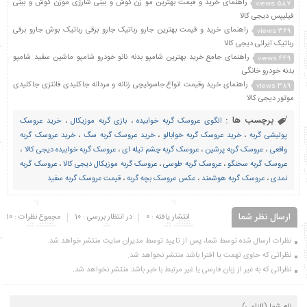
راهنمای خرید و قیمت بهترین مو زن گوش و بینی شارژی موزن گوش و بینی
587 views
فیلیپس دیجی کالا
راهنمای خرید و قیمت بهترین جارو رباتیک جارو برقی رباتیک بوش جارو برقی
369 views
رباتیک ایرانی دیجی کالا
راهنمای جامع خرید بهترین شامپو بدنه نانو خودرو شامپو ماشین سفید شامپو
449 views
بدنه خودرو خانگی
راهنمای خرید وقیمت انواع جاسوئیچی زنانه و مردانه جاکلیدی فانتزی جاکلیدی
389 views
موتور دیجی کالا
برچسب ها :
الگوی عروسک گربه خوابیده
،
بازی گربه موزیکال
،
خرید عروسک
پولیشی گربه
،
خرید عروسک گربه خوابالو
،
خرید عروسک گربه سگ
،
خرید عروسک گربه
واقعی
،
عروسک گربه پرشین
،
عروسک گربه چشم تیله ای
،
عروسک گربه خوابیده دیجی کالا
،
عروسک گربه سخنگو
،
عروسک گربه طوسی
،
عروسک گربه موزیکال دیجی کالا
،
عروسک گربه
نمدی
،
عروسک گربه هوشمند
،
عکس عروسک بچه گربه
،
قیمت عروسک گربه سفید
ارسال نظر شما
انتشار یافته : 0
در انتظار بررسی : 10
مجموع نظرات : 10
نظرات ارسال شده توسط شما، پس از تایید توسط مدیران سایت منتشر خواهد شد.
نظراتی که حاوی تهمت یا افترا باشد منتشر نخواهد شد.
نظراتی که به غیر از زبان فارسی یا غیر مرتبط با خبر باشد منتشر نخواهد شد.