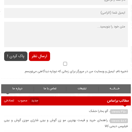
ارسال نظر
پاک کردن !
ذخیره نام، ایمیل و وبسایت من در مرورگر برای زمانی که دوباره دیدگاهی می‌نویسم.
خــانــه
تبلیغات
تماس با ما
درباره ما
مطالب براساس
جدید
محبوب
تصادفی
آلو بخارا خشک
350 views
راهنمای خرید و قیمت بهترین مو زن گوش و بینی شارژی موزن گوش و بینی
587 views
فیلیپس دیجی کالا