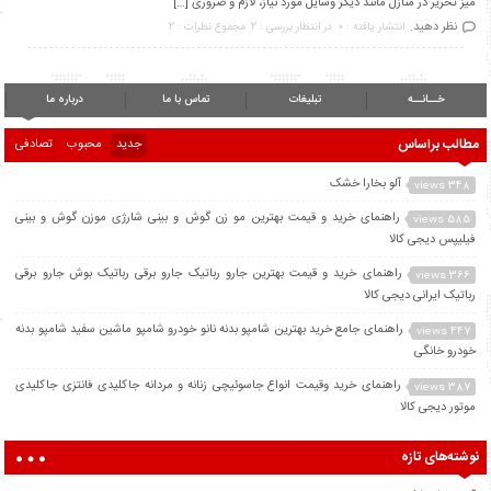
میز تحریر در منازل مانند دیگر وسایل مورد نیاز، لازم و ضروری […]
نظر دهید.
انتشار یافته : 0
در انتظار بررسی : 2
مجموع نظرات : 2
خــانــه
تبلیغات
تماس با ما
درباره ما
مطالب براساس
جدید
محبوب
تصادفی
آلو بخارا خشک
348 views
راهنمای خرید و قیمت بهترین مو زن گوش و بینی شارژی موزن گوش و بینی
585 views
فیلیپس دیجی کالا
راهنمای خرید و قیمت بهترین جارو رباتیک جارو برقی رباتیک بوش جارو برقی
366 views
رباتیک ایرانی دیجی کالا
راهنمای جامع خرید بهترین شامپو بدنه نانو خودرو شامپو ماشین سفید شامپو بدنه
447 views
خودرو خانگی
راهنمای خرید وقیمت انواع جاسوئیچی زنانه و مردانه جاکلیدی فانتزی جاکلیدی
387 views
موتور دیجی کالا
نوشته‌های تازه