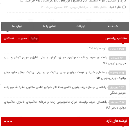
گازی و آشنایی با انواع مختلف این محصول: کولرهای گازی بر اساس نوع طراحی، […]
نظر دهید.
انتشار یافته : 0
در انتظار بررسی : 114
مجموع نظرات : 114
خــانــه
تبلیغات
تماس با ما
درباره ما
مطالب براساس
جدید
محبوب
تصادفی
آلو بخارا خشک
352 views
راهنمای خرید و قیمت بهترین مو زن گوش و بینی شارژی موزن گوش و بینی
591 views
فیلیپس دیجی کالا
راهنمای خرید و قیمت بهترین جارو رباتیک جارو برقی رباتیک بوش جارو برقی
372 views
رباتیک ایرانی دیجی کالا
راهنمای جامع خرید بهترین شامپو بدنه نانو خودرو شامپو ماشین سفید شامپو بدنه
453 views
خودرو خانگی
راهنمای خرید وقیمت انواع جاسوئیچی زنانه و مردانه جاکلیدی فانتزی جاکلیدی
392 views
موتور دیجی کالا
نوشته‌های تازه