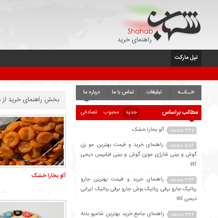
راهنمای خرید
تپل مارکت
خــانــه
تبلیغات
تماس با ما
درباره ما
بخش راهنمای خرید از د
مطالب براساس
جدید
محبوب
تصادفی
آلو بخارا خشک
347 views
راهنمای خرید و قیمت بهترین مو زن
584 views
گوش و بینی شارژی موزن گوش و بینی فیلیپس دیجی
کالا
آلو بخارا خشک
راهنمای خرید و قیمت بهترین جارو
364 views
رباتیک جارو برقی رباتیک بوش جارو برقی رباتیک ایرانی
دیجی کالا
راهنمای جامع خرید بهترین شامپو بدنه
446 views