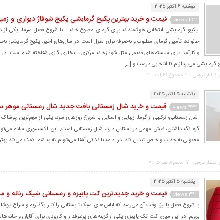
دوشنبه 6 اکتبر 2025
قیمت و خرید بهترین پکیج گرمایشی پکیج شوفاژ دیواری و زمین
462 views
پکیج گرمایشی؛ انتخابی هوشمندانه برای گرمای مطبوع خانه با شروع فصل سرما، یکی از د
خانواده، تأمین گرمای مطلوب و به‌صرفه برای منزل است. در سال‌های اخیر، پکیج گرمایشی به‌ع
و کارآمد برای سیستم‌های قدیمی مثل شوفاژخانه مرکزی یا بخاری گازی شناخته شده است. در ای
 گرمایشی می‌پردازیم تا انتخابی درست و […]
 انتظار بررسی : 3
مجموع نظرات : 3
یکشنبه 5 اکتبر 2025
قیمت و خرید شال زمستانی بافت جدید شال زمستانی موهر سا
432 views
شال زمستانی؛ ترکیبی از گرما، زیبایی و استایل با شروع روزهای سرد، یکی از مهم‌ترین پوشاک ز
گرم نگه داشتن، نقش مهمی در استایل دارد، شال زمستانی است. این اکسسوری ساده می‌تواند
معمولی به جذاب و خاص تبدیل کند. در ادامه با نکاتی آشنا می‌شویم که به شما کمک می‌کند بهت
 انتظار بررسی : 7
مجموع نظرات : 7
یکشنبه 5 اکتبر 2025
قیمت و خرید جدیدترین کت پاییزه و زمستانی شیک زنانه و مرد
341 views
با شروع فصل پاییز، وقت آن می‌رسد که لباس‌های سبک تابستانی را کنار بگذاریم و سراغ پوشاک
برویم. در این میان، کت تک پاییزی یکی از گزینه‌های پرطرفدار و کاربردی برای آقایان و خانم‌ه