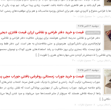
هم گرم باشد و هم ظاهری شیک داشته باشد، اهمیت زیادی پیدا می‌کند. نیم بوت یکی از محب
با طراحی متنوع و کاربردی خود، هم برای استایل روزمره مناسب‌اند و هم برای موقعیت‌های رسمی. اما ه
 انتظار بررسی : 10
مجموع نظرات : 10
دوشنبه 6 اکتبر 2025
قیمت و خرید دفتر طراحی و نقاشی ارزان قیمت فانتزی دیجی ک
378 views
دفتر طراحی و نقاشی مدرسه؛ انتخابی هوشمند برای پرورش خلاقیت دفتر طراحی و نقاشی، ی
لوازم‌التحریر برای دانش‌آموزان، هنرجویان و حتی علاقه‌مندان به هنر است. این دفتر فقط وس
طرح نیست، بلکه بستری برای بروز خلاقیت و رشد استعدادهای هنری کودک و نوجوان محسو
ه‌ی نقاشی را لذت‌بخش‌تر کرده و حتی مهارت‌های هنری را تقویت […]
 انتظار بررسی : 40
مجموع نظرات : 40
دوشنبه 6 اکتبر 2025
قیمت و خرید جوراب زمستانی روفرشی بافتنی جوراب مچی پش
373 views
جوراب زمستانی؛ ترکیب گرما، راحتی و استایل با نزدیک شدن فصل سرما، انتخاب لباس‌های گر
پالتو خلاصه نمی‌شود. جوراب زمستانی یکی از مهم‌ترین پوشاکی است که نقش زیادی در حفظ
پاها از جمله نقاطی هستند که سریع‌تر از سایر قسمت‌ها سرد می‌شوند و سرد شدن آن‌ها می‌توا
 نکاتی […]
 انتظار بررسی : 8
مجموع نظرات : 8